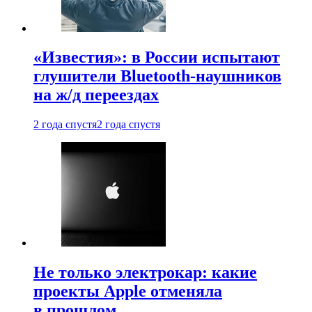
«Известия»: в России испытают
глушители Bluetooth-наушников
на ж/д переездах
2 года спустя
2 года спустя
Не только электрокар: какие
проекты Apple отменяла
в прошлом