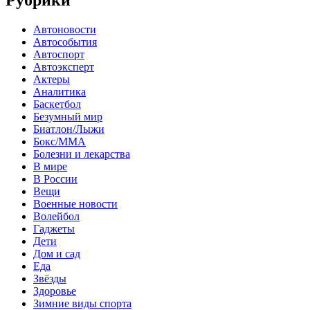
Рубрики
Автоновости
Автособытия
Автоспорт
Автоэксперт
Актеры
Аналитика
Баскетбол
Безумный мир
Биатлон/Лыжи
Бокс/MMA
Болезни и лекарства
В мире
В России
Вещи
Военные новости
Волейбол
Гаджеты
Дети
Дом и сад
Еда
Звёзды
Здоровье
Зимние виды спорта