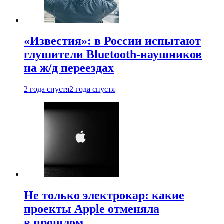
«Известия»: в России испытают
глушители Bluetooth-наушников
на ж/д переездах
2 года спустя
2 года спустя
Не только электрокар: какие
проекты Apple отменяла
в прошлом