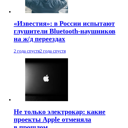
«Известия»: в России испытают
глушители Bluetooth-наушников
на ж/д переездах
2 года спустя
2 года спустя
Не только электрокар: какие
проекты Apple отменяла
в прошлом