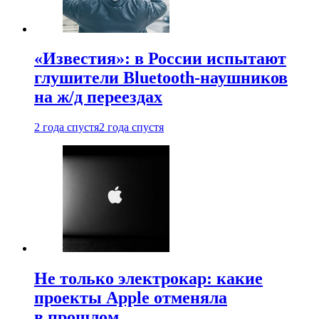
«Известия»: в России испытают
глушители Bluetooth-наушников
на ж/д переездах
2 года спустя
2 года спустя
Не только электрокар: какие
проекты Apple отменяла
в прошлом