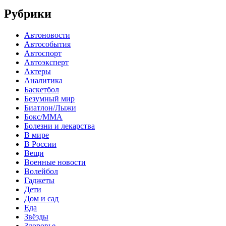
Рубрики
Автоновости
Автособытия
Автоспорт
Автоэксперт
Актеры
Аналитика
Баскетбол
Безумный мир
Биатлон/Лыжи
Бокс/MMA
Болезни и лекарства
В мире
В России
Вещи
Военные новости
Волейбол
Гаджеты
Дети
Дом и сад
Еда
Звёзды
Здоровье