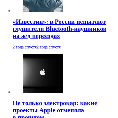
«Известия»: в России испытают
глушители Bluetooth-наушников
на ж/д переездах
2 года спустя
2 года спустя
Не только электрокар: какие
проекты Apple отменяла
в прошлом