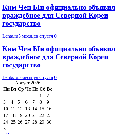
Ким Чен Ын официально объявил
враждебное для Северной Кореи
государство
Lenta.ru
5 месяцев спустя
0
Ким Чен Ын официально объявил
враждебное для Северной Кореи
государство
Lenta.ru
5 месяцев спустя
0
Август 2026
Пн
Вт
Ср
Чт
Пт
Сб
Вс
1
2
3
4
5
6
7
8
9
10
11
12
13
14
15
16
17
18
19
20
21
22
23
24
25
26
27
28
29
30
31