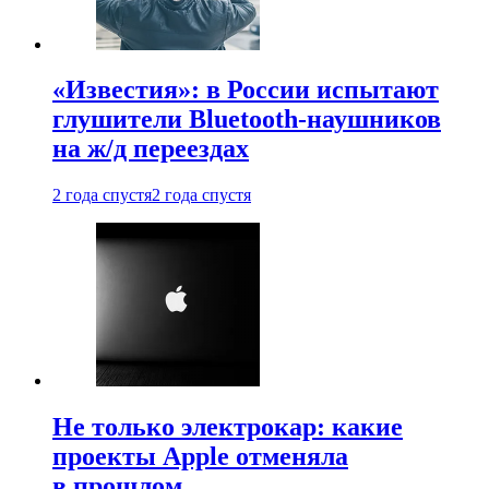
«Известия»: в России испытают
глушители Bluetooth-наушников
на ж/д переездах
2 года спустя
2 года спустя
Не только электрокар: какие
проекты Apple отменяла
в прошлом