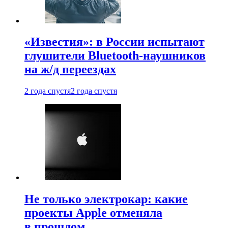
«Известия»: в России испытают
глушители Bluetooth-наушников
на ж/д переездах
2 года спустя
2 года спустя
Не только электрокар: какие
проекты Apple отменяла
в прошлом