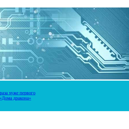
 раза хуже первого
 «Дома дракона»