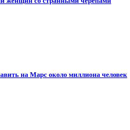
ли женщин со странными черепами
равить на Марс около миллиона человек