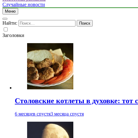
Случайные новости
Меню
Найти:
Заголовки
Столовские котлеты в духовке: тот 
6 месяцев спустя
3 месяца спустя