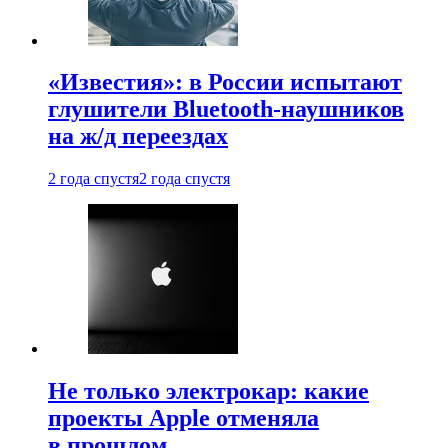
«Известия»: в России испытают
глушители Bluetooth-наушников
на ж/д переездах
2 года спустя
2 года спустя
Не только электрокар: какие
проекты Apple отменяла
в прошлом