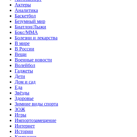
Актеры
Аналитика
Баскетбол
Безумный мир
Биатлон/Лыжи
Бокс/MMA
Болезни и лекарства
В мире
В России
Вещи
Военные новости
Волейбол
Гаджеты
Дети
Дом и сад
Еда
Звёзды
Здоровье
Зимние виды спорта
ЗОЖ
Игры
Импортозамещение
Интернет
Истории
Компании