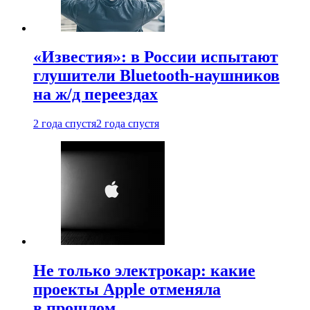
«Известия»: в России испытают
глушители Bluetooth-наушников
на ж/д переездах
2 года спустя
2 года спустя
Не только электрокар: какие
проекты Apple отменяла
в прошлом