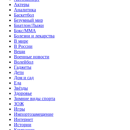
Актеры
Аналитика
Баскетбол
Безумный мир
Биатлон/Лыжи
Бокс/MMA
Болезни и лекарства
В мире
В России
Вещи
Военные новости
Волейбол
Гаджеты
Дети
Дом и сад
Еда
Звёзды
Здоровье
Зимние виды спорта
ЗОЖ
Игры
Импортозамещение
Интернет
Истории
Компании