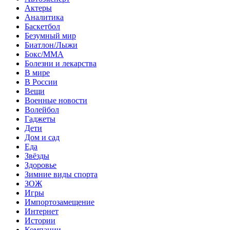
Актеры
Аналитика
Баскетбол
Безумный мир
Биатлон/Лыжи
Бокс/MMA
Болезни и лекарства
В мире
В России
Вещи
Военные новости
Волейбол
Гаджеты
Дети
Дом и сад
Еда
Звёзды
Здоровье
Зимние виды спорта
ЗОЖ
Игры
Импортозамещение
Интернет
Истории
Компании