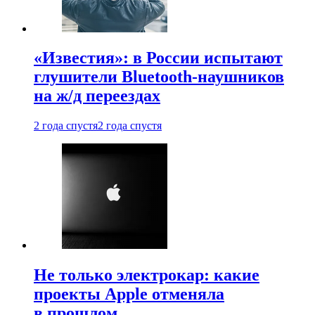
«Известия»: в России испытают
глушители Bluetooth-наушников
на ж/д переездах
2 года спустя
2 года спустя
Не только электрокар: какие
проекты Apple отменяла
в прошлом