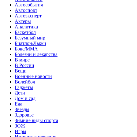
Автособытия
Автоспорт
Автоэксперт
Актеры
Аналитика
Баскетбол
Безумный мир
Биатлон/Лыжи
Бокс/MMA
Болезни и лекарства
В мире
В России
Вещи
Военные новости
Волейбол
Гаджеты
Дети
Дом и сад
Еда
Звёзды
Здоровье
Зимние виды спорта
ЗОЖ
Игры
Импортозамещение