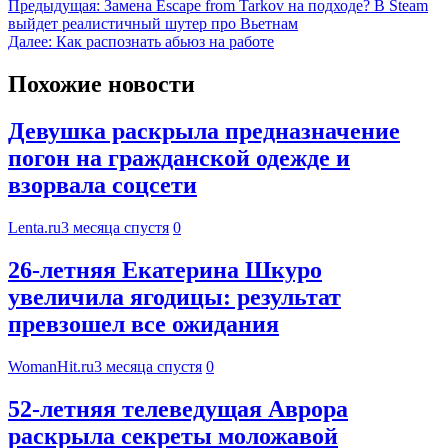
Предыдущая:
Замена Escape from Tarkov на подходе? В Steam
выйдет реалистичный шутер про Вьетнам
Далее:
Как распознать абьюз на работе
Похожие новости
Девушка раскрыла предназначение
погон на гражданской одежде и
взорвала соцсети
Lenta.ru
3 месяца спустя
0
26-летняя Екатерина Шкуро
увеличила ягодицы: результат
превзошел все ожидания
WomanHit.ru
3 месяца спустя
0
52-летняя телеведущая Аврора
раскрыла секреты моложавой