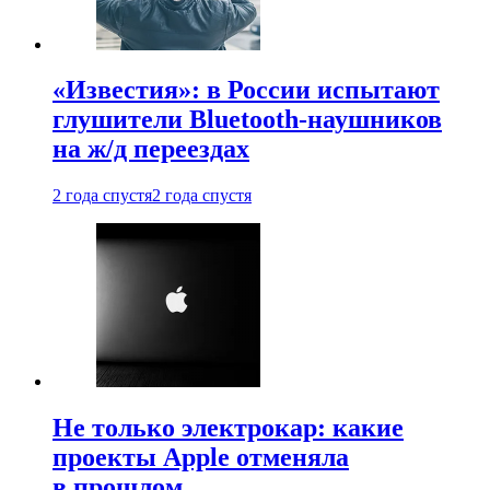
«Известия»: в России испытают
глушители Bluetooth-наушников
на ж/д переездах
2 года спустя
2 года спустя
Не только электрокар: какие
проекты Apple отменяла
в прошлом