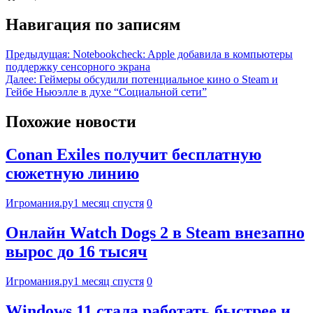
Навигация по записям
Предыдущая:
Notebookcheck: Apple добавила в компьютеры
поддержку сенсорного экрана
Далее:
Геймеры обсудили потенциальное кино о Steam и
Гейбе Ньюэлле в духе “Социальной сети”
Похожие новости
Conan Exiles получит бесплатную
сюжетную линию
Игромания.ру
1 месяц спустя
0
Онлайн Watch Dogs 2 в Steam внезапно
вырос до 16 тысяч
Игромания.ру
1 месяц спустя
0
Windows 11 стала работать быстрее и