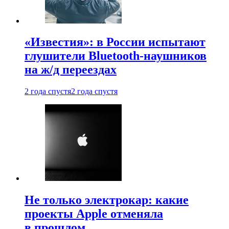
«Известия»: в России испытают
глушители Bluetooth-наушников
на ж/д переездах
2 года спустя
2 года спустя
Не только электрокар: какие
проекты Apple отменяла
в прошлом