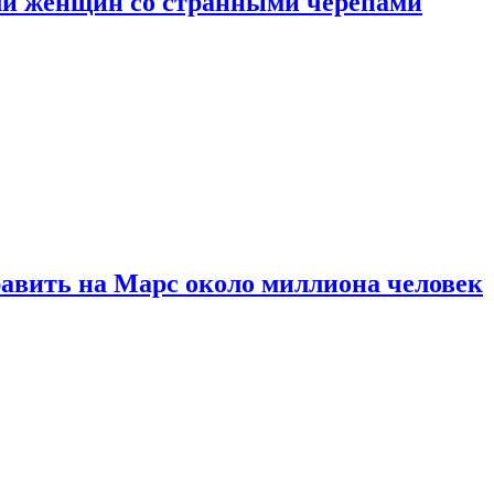
ли женщин со странными черепами
равить на Марс около миллиона человек