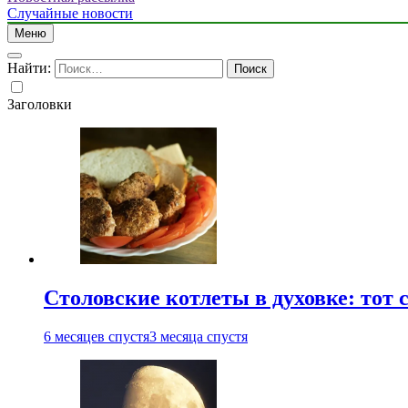
Случайные новости
Меню
Найти:
Заголовки
Столовские котлеты в духовке: тот 
6 месяцев спустя
3 месяца спустя