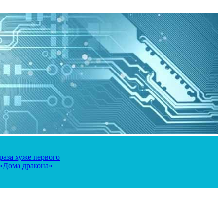
 раза хуже первого
 «Дома дракона»