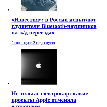
«Известия»: в России испытают
глушители Bluetooth-наушников
на ж/д переездах
2 года спустя
2 года спустя
Не только электрокар: какие
проекты Apple отменяла
в прошлом