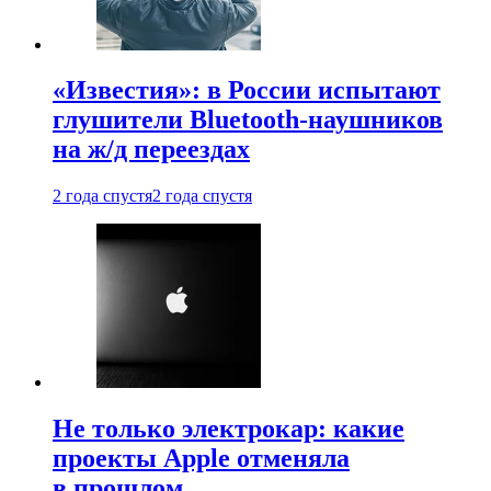
«Известия»: в России испытают
глушители Bluetooth-наушников
на ж/д переездах
2 года спустя
2 года спустя
Не только электрокар: какие
проекты Apple отменяла
в прошлом