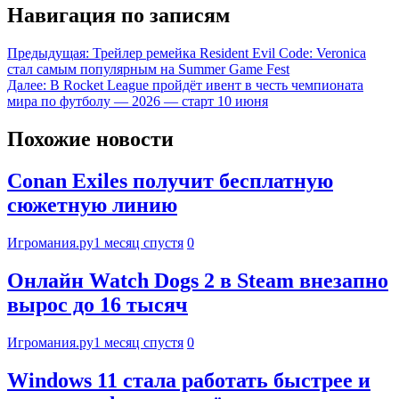
Навигация по записям
Предыдущая:
Трейлер ремейка Resident Evil Code: Veronica
стал самым популярным на Summer Game Fest
Далее:
В Rocket League пройдёт ивент в честь чемпионата
мира по футболу — 2026 — старт 10 июня
Похожие новости
Conan Exiles получит бесплатную
сюжетную линию
Игромания.ру
1 месяц спустя
0
Онлайн Watch Dogs 2 в Steam внезапно
вырос до 16 тысяч
Игромания.ру
1 месяц спустя
0
Windows 11 стала работать быстрее и