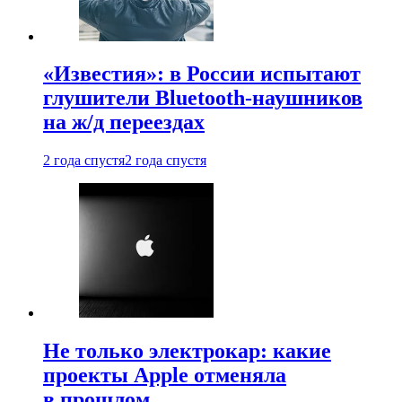
«Известия»: в России испытают
глушители Bluetooth-наушников
на ж/д переездах
2 года спустя
2 года спустя
Не только электрокар: какие
проекты Apple отменяла
в прошлом