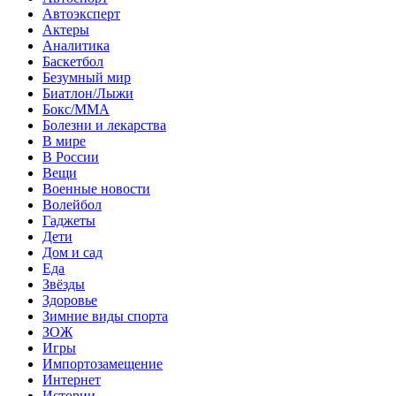
Автоэксперт
Актеры
Аналитика
Баскетбол
Безумный мир
Биатлон/Лыжи
Бокс/MMA
Болезни и лекарства
В мире
В России
Вещи
Военные новости
Волейбол
Гаджеты
Дети
Дом и сад
Еда
Звёзды
Здоровье
Зимние виды спорта
ЗОЖ
Игры
Импортозамещение
Интернет
Истории