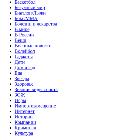
Баскетбол
Безумный мир
Биатлон/Лыжи
Бокс/MMA
Болезни и лекарства
В мире
В России
Вещи
Военные новости
Волейбол
Гаджеты
Дети
Дом и сад
Еда
Звёзды
Здоровье
Зимние виды спорта
ЗОЖ
Игры
Импортозамещение
Интернет
Истории
Компании
Криминал
Культура