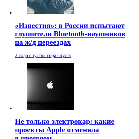
«Известия»: в России испытают
глушители Bluetooth-наушников
на ж/д переездах
2 года спустя
2 года спустя
Не только электрокар: какие
проекты Apple отменяла
в прошлом