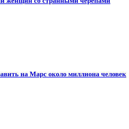
ли женщин со странными черепами
равить на Марс около миллиона человек