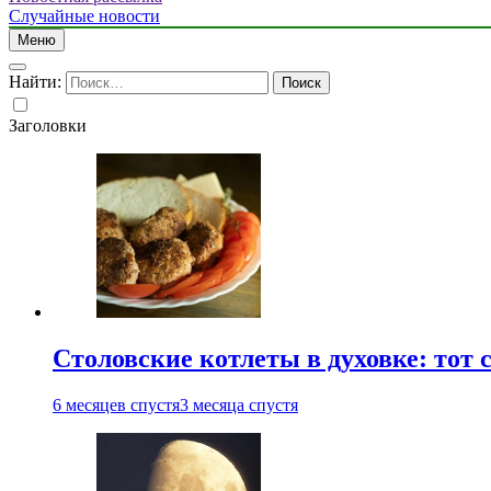
Случайные новости
Меню
Найти:
Заголовки
Столовские котлеты в духовке: тот 
6 месяцев спустя
3 месяца спустя