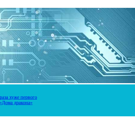
 раза хуже первого
 «Дома дракона»