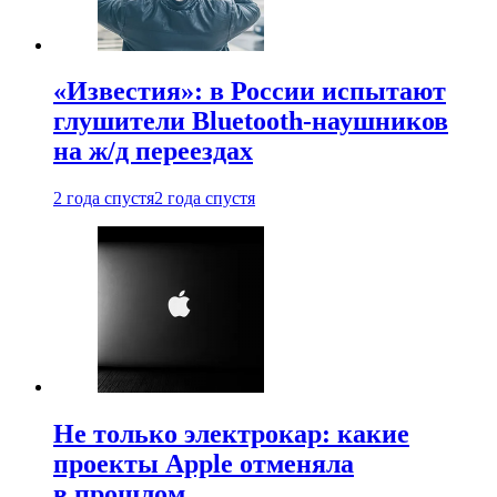
«Известия»: в России испытают
глушители Bluetooth-наушников
на ж/д переездах
2 года спустя
2 года спустя
Не только электрокар: какие
проекты Apple отменяла
в прошлом