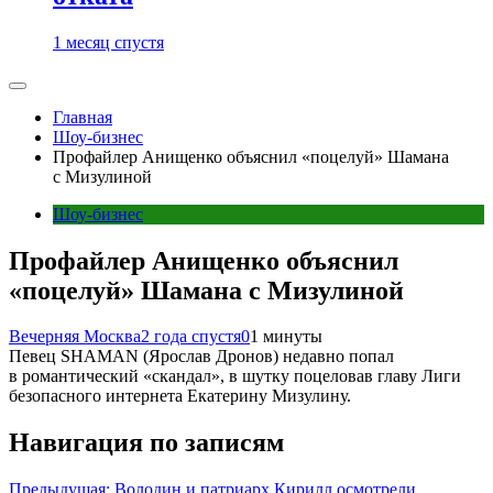
1 месяц спустя
Главная
Шоу-бизнес
Профайлер Анищенко объяснил «поцелуй» Шамана
с Мизулиной
Шоу-бизнес
Профайлер Анищенко объяснил
«поцелуй» Шамана с Мизулиной
Вечерняя Москва
2 года спустя
0
1 минуты
Певец SHAMAN (Ярослав Дронов) недавно попал
в романтический «скандал», в шутку поцеловав главу Лиги
безопасного интернета Екатерину Мизулину.
Навигация по записям
Предыдущая:
Володин и патриарх Кирилл осмотрели