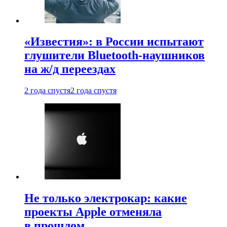
«Известия»: в России испытают
глушители Bluetooth-наушников
на ж/д переездах
2 года спустя
2 года спустя
Не только электрокар: какие
проекты Apple отменяла
в прошлом