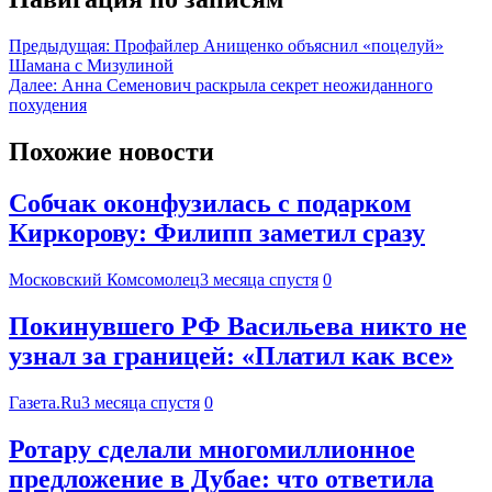
Предыдущая:
Профайлер Анищенко объяснил «поцелуй»
Шамана с Мизулиной
Далее:
Анна Семенович раскрыла секрет неожиданного
похудения
Похожие новости
Собчак оконфузилась с подарком
Киркорову: Филипп заметил сразу
Московский Комсомолец
3 месяца спустя
0
Покинувшего РФ Васильева никто не
узнал за границей: «Платил как все»
Газета.Ru
3 месяца спустя
0
Ротару сделали многомиллионное
предложение в Дубае: что ответила