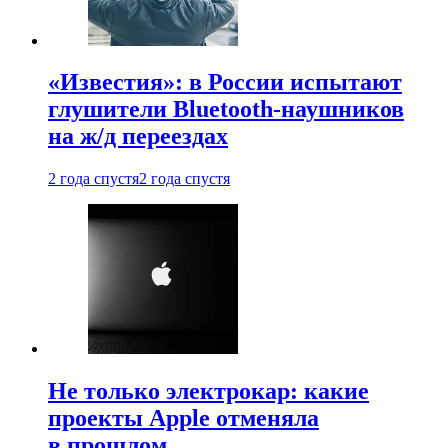
«Известия»: в России испытают
глушители Bluetooth-наушников
на ж/д переездах
2 года спустя
2 года спустя
Не только электрокар: какие
проекты Apple отменяла
в прошлом