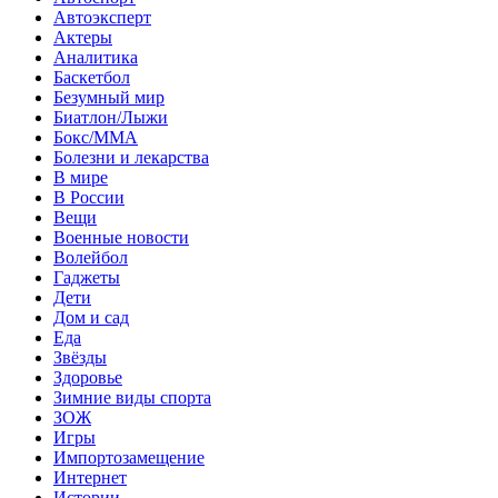
Автоэксперт
Актеры
Аналитика
Баскетбол
Безумный мир
Биатлон/Лыжи
Бокс/MMA
Болезни и лекарства
В мире
В России
Вещи
Военные новости
Волейбол
Гаджеты
Дети
Дом и сад
Еда
Звёзды
Здоровье
Зимние виды спорта
ЗОЖ
Игры
Импортозамещение
Интернет
Истории