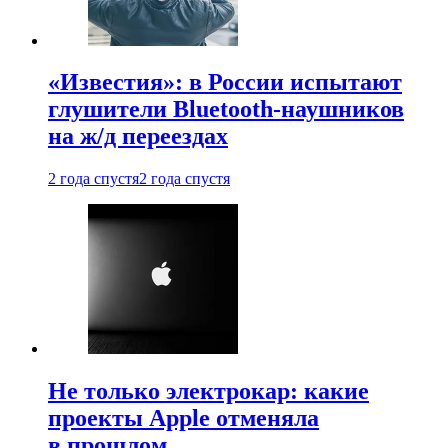
«Известия»: в России испытают
глушители Bluetooth-наушников
на ж/д переездах
2 года спустя
2 года спустя
Не только электрокар: какие
проекты Apple отменяла
в прошлом