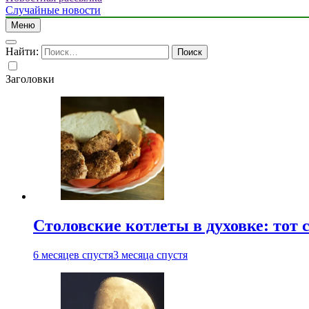
Случайные новости
Меню
Найти:
Заголовки
Столовские котлеты в духовке: тот 
6 месяцев спустя
3 месяца спустя