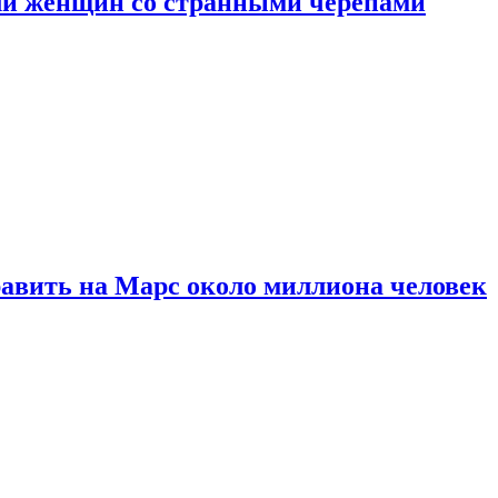
ли женщин со странными черепами
равить на Марс около миллиона человек