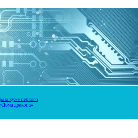
 раза хуже первого
 «Дома дракона»