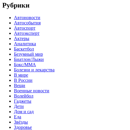
Рубрики
Автоновости
Автособытия
Автоспорт
Автоэксперт
Актеры
Аналитика
Баскетбол
Безумный мир
Биатлон/Лыжи
Бокс/MMA
Болезни и лекарства
В мире
В России
Вещи
Военные новости
Волейбол
Гаджеты
Дети
Дом и сад
Еда
Звёзды
Здоровье