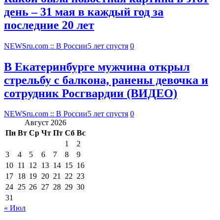
день – 31 мая в каждый год за
последние 20 лет
NEWSru.com :: В России
5 лет спустя
0
В Екатеринбурге мужчина открыл
стрельбу с балкона, ранены девочка и
сотрудник Росгвардии (ВИДЕО)
NEWSru.com :: В России
5 лет спустя
0
Август 2026
Пн
Вт
Ср
Чт
Пт
Сб
Вс
1
2
3
4
5
6
7
8
9
10
11
12
13
14
15
16
17
18
19
20
21
22
23
24
25
26
27
28
29
30
31
« Июл