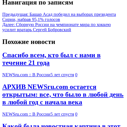
Навигация по записям
Предыдущая:
Башар Асад победил на выборах президента
Сирии, набрав 95,1% голосов
Далее:
Сборную России на чемпионате мира по хоккею
усилит вратарь Сергей Бобровский
Похожие новости
Спасибо всем, кто был с нами в
течение 21 года
NEWSru.com :: В России
5 лет спустя
0
АРХИВ NEWSru.com остается
открытым: все, что было в любой день
в любой год с начала века
NEWSru.com :: В России
5 лет спустя
0
Какой была новостная картина в этот