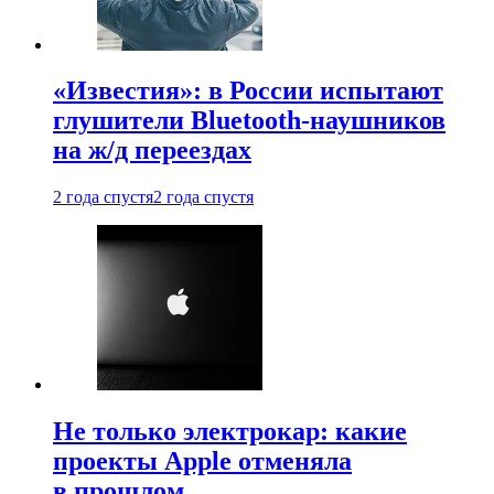
«Известия»: в России испытают
глушители Bluetooth-наушников
на ж/д переездах
2 года спустя
2 года спустя
Не только электрокар: какие
проекты Apple отменяла
в прошлом