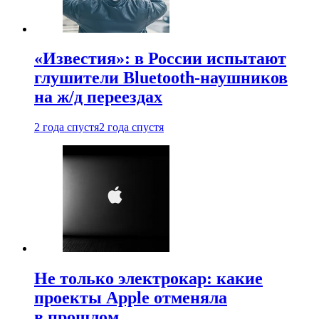
«Известия»: в России испытают
глушители Bluetooth-наушников
на ж/д переездах
2 года спустя
2 года спустя
Не только электрокар: какие
проекты Apple отменяла
в прошлом