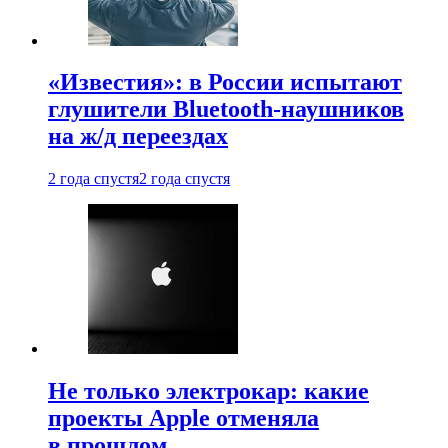
«Известия»: в России испытают
глушители Bluetooth-наушников
на ж/д переездах
2 года спустя
2 года спустя
Не только электрокар: какие
проекты Apple отменяла
в прошлом