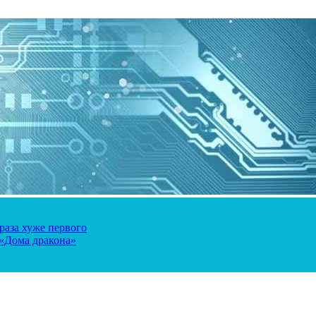
 раза хуже первого
 «Дома дракона»