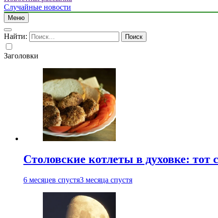
Случайные новости
Меню
Найти:
Заголовки
Столовские котлеты в духовке: тот 
6 месяцев спустя
3 месяца спустя