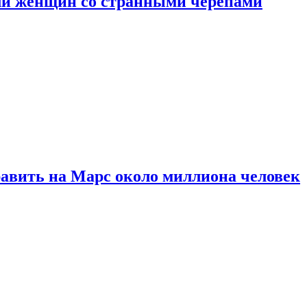
ли женщин со странными черепами
равить на Марс около миллиона человек