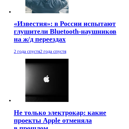
«Известия»: в России испытают
глушители Bluetooth-наушников
на ж/д переездах
2 года спустя
2 года спустя
Не только электрокар: какие
проекты Apple отменяла
в прошлом