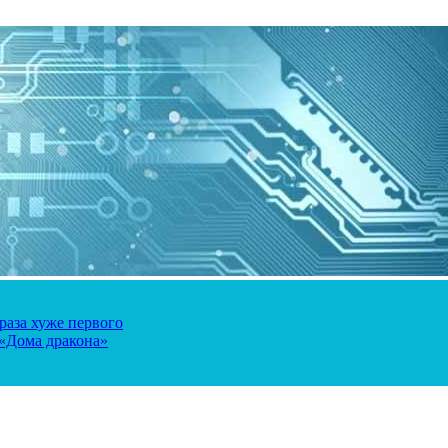
 раза хуже первого
 «Дома дракона»