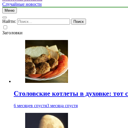
Случайные новости
Меню
Найти:
Заголовки
Столовские котлеты в духовке: тот 
6 месяцев спустя
3 месяца спустя