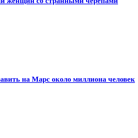
ли женщин со странными черепами
равить на Марс около миллиона человек