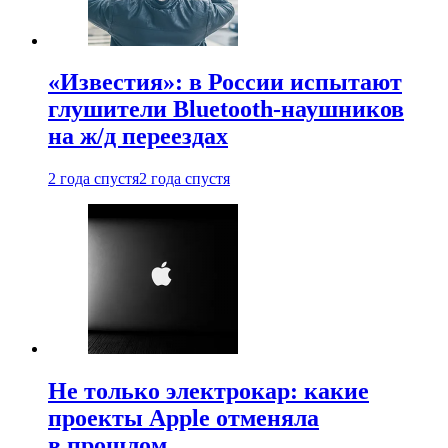
«Известия»: в России испытают
глушители Bluetooth-наушников
на ж/д переездах
2 года спустя
2 года спустя
Не только электрокар: какие
проекты Apple отменяла
в прошлом