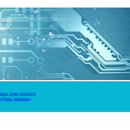
 раза хуже первого
 «Дома дракона»