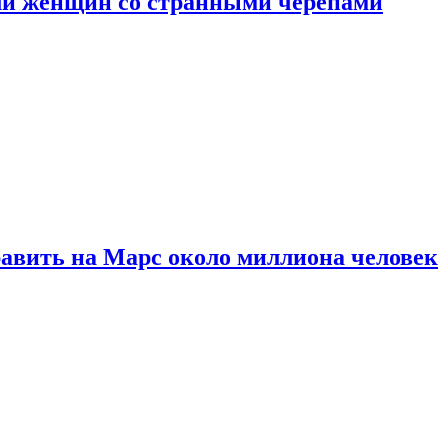
ли женщин со странными черепами
равить на Марс около миллиона человек