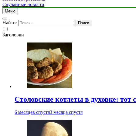
Случайные новости
Меню
Найти:
Заголовки
Столовские котлеты в духовке: тот 
6 месяцев спустя
3 месяца спустя