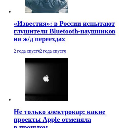
«Известия»: в России испытают
глушители Bluetooth-наушников
на ж/д переездах
2 года спустя
2 года спустя
Не только электрокар: какие
проекты Apple отменяла
в прошлом