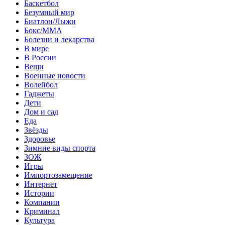
Баскетбол
Безумный мир
Биатлон/Лыжи
Бокс/MMA
Болезни и лекарства
В мире
В России
Вещи
Военные новости
Волейбол
Гаджеты
Дети
Дом и сад
Еда
Звёзды
Здоровье
Зимние виды спорта
ЗОЖ
Игры
Импортозамещение
Интернет
Истории
Компании
Криминал
Культура