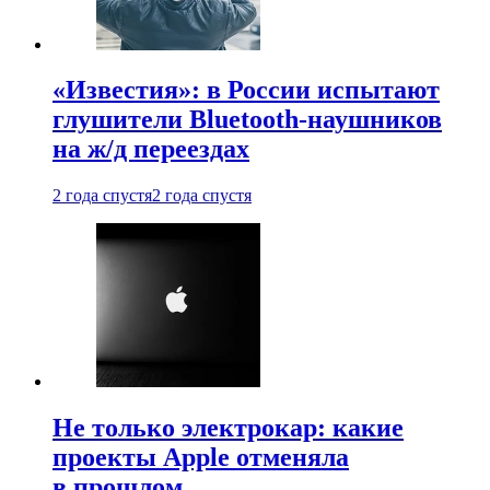
«Известия»: в России испытают
глушители Bluetooth-наушников
на ж/д переездах
2 года спустя
2 года спустя
Не только электрокар: какие
проекты Apple отменяла
в прошлом